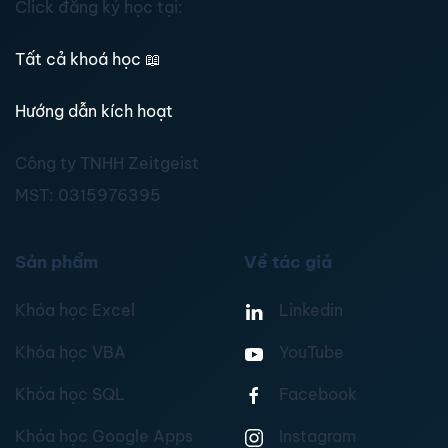
Click đăng ký học tại:
Tất cả khoá học
📖
Hướng dẫn kích hoạt
Công ty TNHH Zeitgeist
MST:
0315976395
Sản phẩm
Về tác giả
Khóa học Excel
Linkedin
Khóa học VBA
YouTube
Khóa học SQL
Facebook
Khóa học Google Apps
Instagram