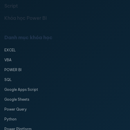
Script
Khóa học Power BI
Danh mục khóa học
EXCEL
VBA
POWER BI
SQL
Google Apps Script
Google Sheets
Power Query
Python
Power Platform