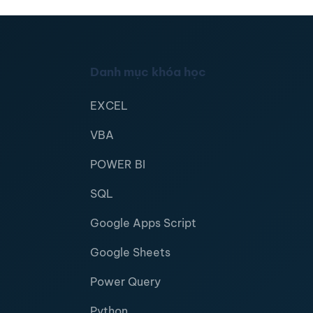
Danh mục khóa học
EXCEL
VBA
POWER BI
SQL
Google Apps Script
Google Sheets
Power Query
Python