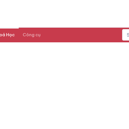
oá Học
Công cụ