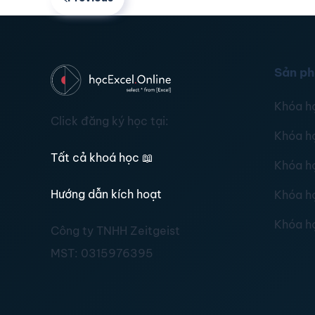
Sản p
Khóa h
Click đăng ký học tại:
Khóa h
Tất cả khoá học
📖
Khóa h
Hướng dẫn kích hoạt
Khóa h
Khóa h
Công ty TNHH Zeitgeist
MST:
0315976395