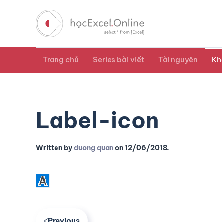
Trang chủ
Series bài viết
Tài nguyên
Kh
Label-icon
Written by
duong quan
on
12/06/2018
.
Previous