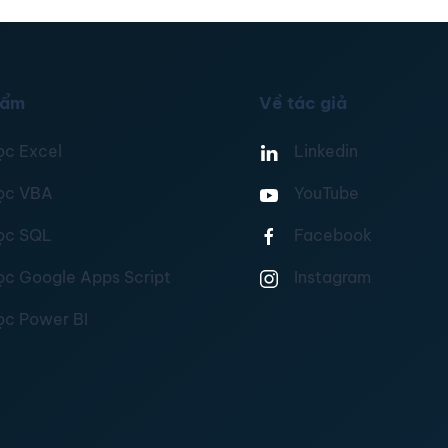
hẩm
Về tác giả
ọc Excel
Linkedin
ọc VBA
YouTube
ọc SQL
Facebook
ọc Google Apps Script
Instagram
ọc Power BI