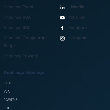
Khóa học Excel
Linkedin
Khóa học VBA
YouTube
Khóa học SQL
Facebook
Khóa học Google Apps
Instagram
Script
Khóa học Power BI
Danh mục khóa học
EXCEL
VBA
POWER BI
SQL