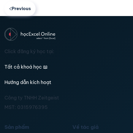
Previous
Click đăng ký học tại:
Tất cả khoá học
📖
Hướng dẫn kích hoạt
Công ty TNHH Zeitgeist
MST:
0315976395
Sản phẩm
Về tác giả