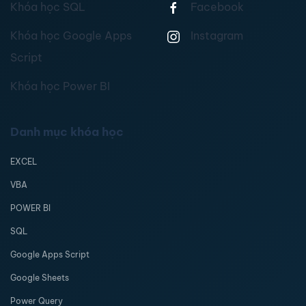
Khóa học SQL
Facebook
Khóa học Google Apps
Instagram
Script
Khóa học Power BI
Danh mục khóa học
EXCEL
VBA
POWER BI
SQL
Google Apps Script
Google Sheets
Power Query