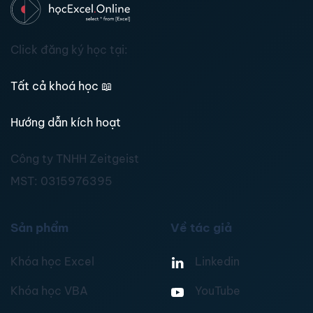
Click đăng ký học tại:
Tất cả khoá học
📖
Hướng dẫn kích hoạt
Công ty TNHH Zeitgeist
MST:
0315976395
Sản phẩm
Về tác giả
Khóa học Excel
Linkedin
Khóa học VBA
YouTube