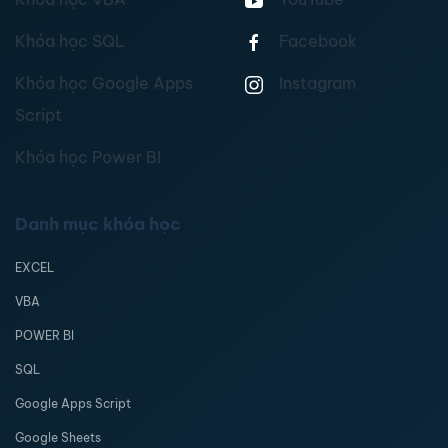
Khóa học SQL
Facebook
Khóa học Google Apps
Instagram
Script
Khóa học Power BI
Danh mục khóa học
EXCEL
VBA
POWER BI
SQL
Google Apps Script
Google Sheets