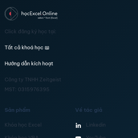
Click đăng ký học tại:
Tất cả khoá học
📖
Hướng dẫn kích hoạt
Công ty TNHH Zeitgeist
MST:
0315976395
Sản phẩm
Về tác giả
Khóa học Excel
Linkedin
Khóa học VBA
YouTube