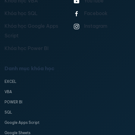
Khóa học VBA
YouTube
Khóa học SQL
Facebook
Khóa học Google Apps
Instagram
Script
Khóa học Power BI
Danh mục khóa học
EXCEL
VBA
POWER BI
SQL
Google Apps Script
Google Sheets