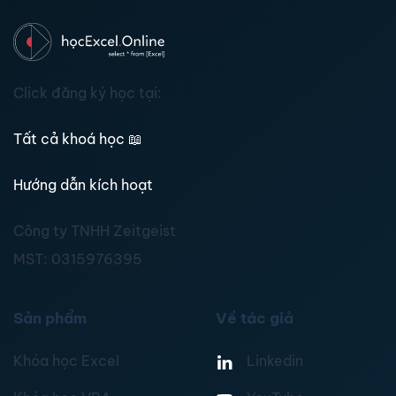
Click đăng ký học tại:
Tất cả khoá học
📖
Hướng dẫn kích hoạt
Công ty TNHH Zeitgeist
MST:
0315976395
Sản phẩm
Về tác giả
Khóa học Excel
Linkedin