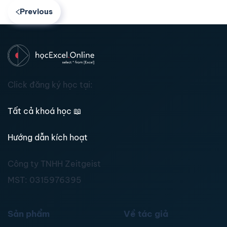
Previous
Click đăng ký học tại:
Tất cả khoá học
📖
Hướng dẫn kích hoạt
Công ty TNHH Zeitgeist
MST:
0315976395
Sản phẩm
Về tác giả