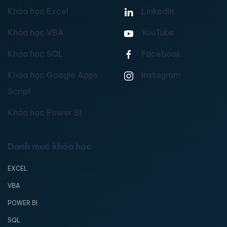
Khóa học Excel
Linkedin
Khóa học VBA
YouTube
Khóa học SQL
Facebook
Khóa học Google Apps
Instagram
Script
Khóa học Power BI
Danh mục khóa học
EXCEL
VBA
POWER BI
SQL