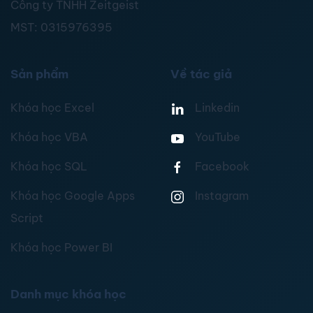
Công ty TNHH Zeitgeist
MST:
0315976395
Sản phẩm
Về tác giả
Khóa học Excel
Linkedin
Khóa học VBA
YouTube
Khóa học SQL
Facebook
Khóa học Google Apps
Instagram
Script
Khóa học Power BI
Danh mục khóa học