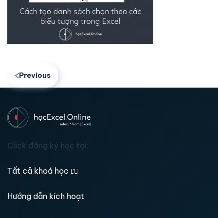
Previous
Click đăng ký học tại:
Tất cả khoá học
📖
Hướng dẫn kích hoạt