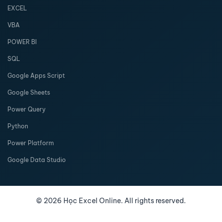
EXCEL
VBA
POWER BI
SQL
Google Apps Script
Google Sheets
Power Query
Python
Power Platform
Google Data Studio
©
2026
Học Excel Online. All rights reserved.