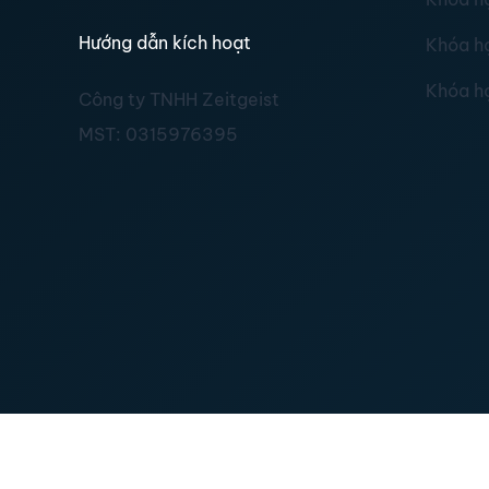
Hướng dẫn kích hoạt
Khóa h
Khóa h
Công ty TNHH Zeitgeist
MST:
0315976395