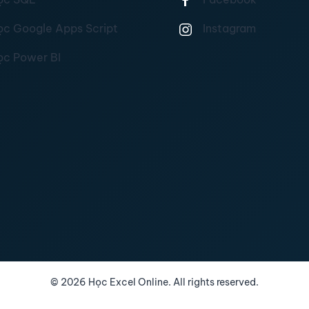
ọc Google Apps Script
Instagram
ọc Power BI
©
2026
Học Excel Online. All rights reserved.