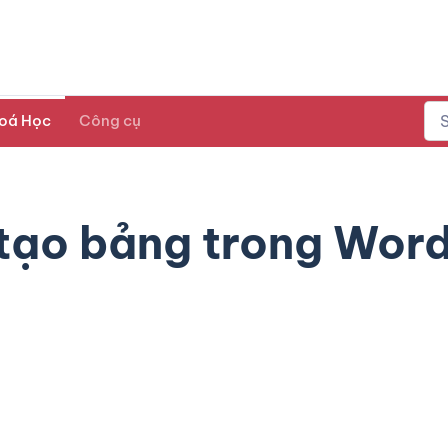
oá Học
Công cụ
tạo bảng trong Wor