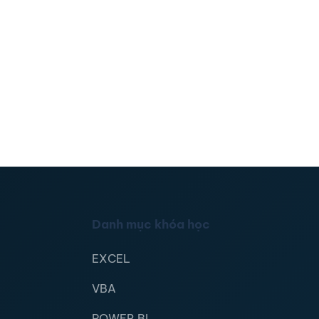
Danh mục khóa học
EXCEL
VBA
POWER BI