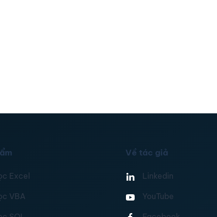
hẩm
Về tác giả
ọc Excel
Linkedin
ọc VBA
YouTube
ọc SQL
Facebook