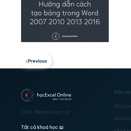
Previous
Sản p
Khóa h
Click đăng ký học tại:
Khóa h
Tất cả khoá học
📖
Khóa h