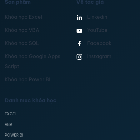
Sản phẩm
Về tác giả
Khóa học Excel
Linkedin
Khóa học VBA
YouTube
Khóa học SQL
Facebook
Khóa học Google Apps
Instagram
Script
Khóa học Power BI
Danh mục khóa học
EXCEL
VBA
POWER BI