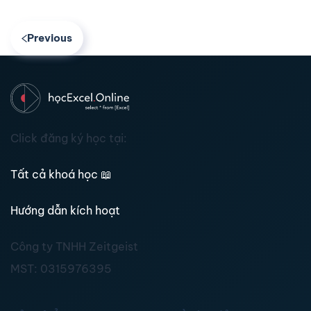
Previous
Click đăng ký học tại:
Tất cả khoá học
📖
Hướng dẫn kích hoạt
Công ty TNHH Zeitgeist
MST:
0315976395