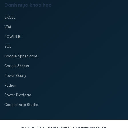
Danh mục khóa học
EXCEL
VBA
POWER BI
SQL
Google Apps Script
Google Sheets
Power Query
Python
Power Platform
Google Data Studio