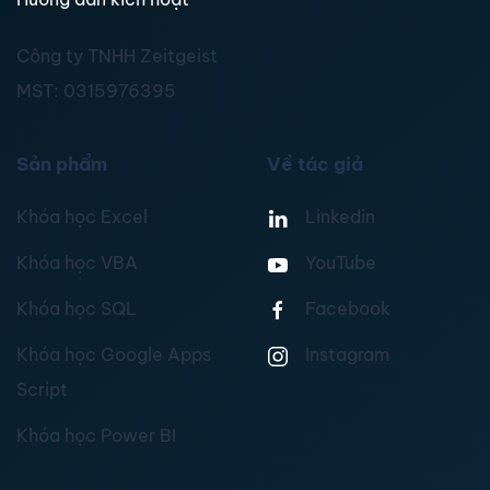
Công ty TNHH Zeitgeist
MST:
0315976395
Sản phẩm
Về tác giả
Khóa học Excel
Linkedin
Khóa học VBA
YouTube
Khóa học SQL
Facebook
Khóa học Google Apps
Instagram
Script
Khóa học Power BI