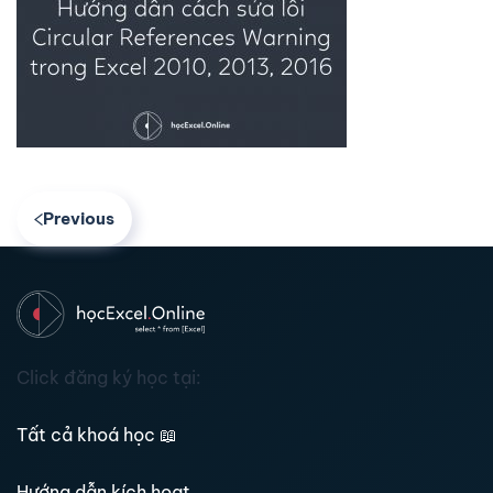
Previous
Click đăng ký học tại:
Tất cả khoá học
📖
Hướng dẫn kích hoạt