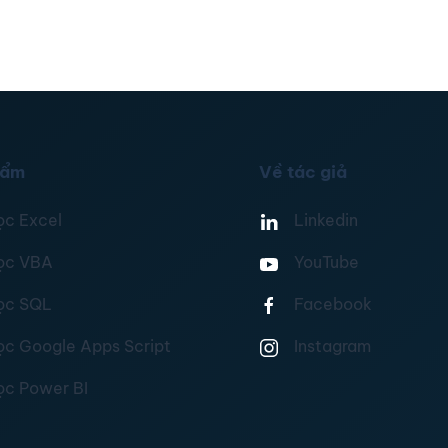
hẩm
Về tác giả
ọc Excel
Linkedin
ọc VBA
YouTube
ọc SQL
Facebook
ọc Google Apps Script
Instagram
ọc Power BI