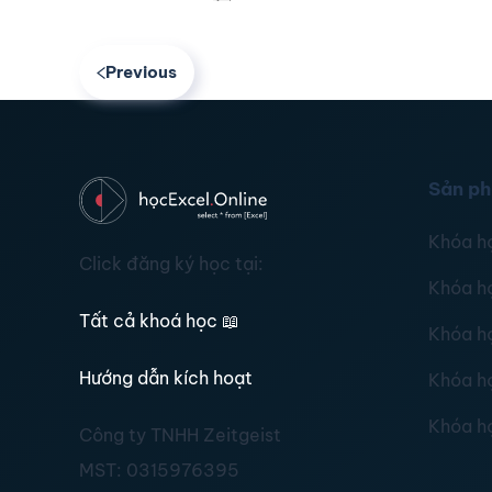
Previous
Sản p
Khóa h
Click đăng ký học tại:
Khóa h
Tất cả khoá học
📖
Khóa h
Hướng dẫn kích hoạt
Khóa h
Khóa h
Công ty TNHH Zeitgeist
MST:
0315976395