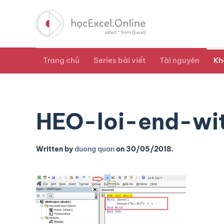
Trang chủ
Series bài viết
Tài nguyên
Kh
HEO-loi-end-wi
Written by
duong quan
on
30/05/2018
.