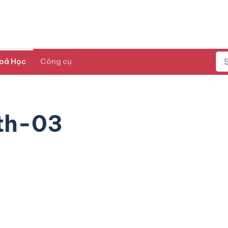
oá Học
Công cụ
th-03