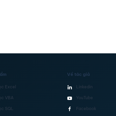
hẩm
Về tác giả
ọc Excel
Linkedin
ọc VBA
YouTube
ọc SQL
Facebook