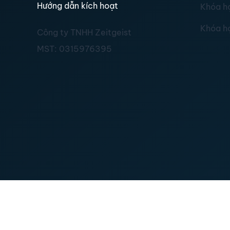
Hướng dẫn kích hoạt
Khóa h
Khóa h
Công ty TNHH Zeitgeist
MST:
0315976395