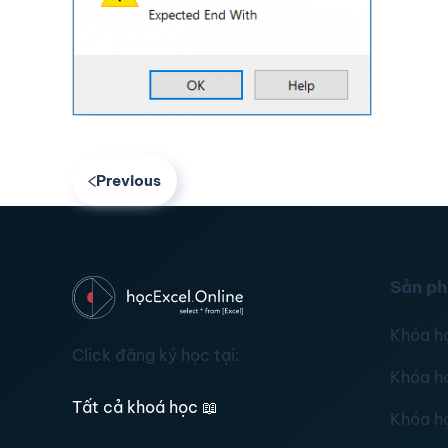
Previous
Sản p
Khóa h
Click đăng ký học tại:
Khóa h
Tất cả khoá học
📖
Khóa h