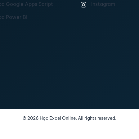
ọc Google Apps Script
Instagram
ọc Power BI
©
2026
Học Excel Online. All rights reserved.