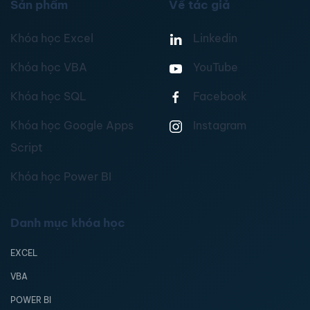
Sản phẩm
Về tác giả
Khóa học Excel
Linkedin
Khóa học VBA
YouTube
Khóa học SQL
Facebook
Khóa học Google Apps
Instagram
Script
Khóa học Power BI
Danh mục khóa học
EXCEL
VBA
POWER BI