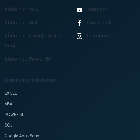
Khóa học VBA
YouTube
Khóa học SQL
Facebook
Khóa học Google Apps
Instagram
Script
Khóa học Power BI
Danh mục khóa học
EXCEL
VBA
POWER BI
SQL
Google Apps Script