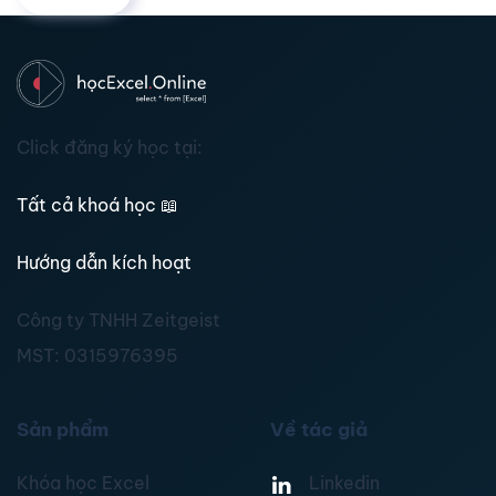
Click đăng ký học tại:
Tất cả khoá học
📖
Hướng dẫn kích hoạt
Công ty TNHH Zeitgeist
MST:
0315976395
Sản phẩm
Về tác giả
Khóa học Excel
Linkedin