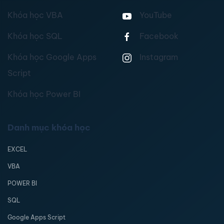
Khóa học VBA
YouTube
Khóa học SQL
Facebook
Khóa học Google Apps
Instagram
Script
Khóa học Power BI
Danh mục khóa học
EXCEL
VBA
POWER BI
SQL
Google Apps Script