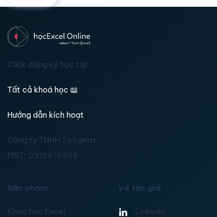
Click đăng ký học tại:
Tất cả khoá học
📖
Hướng dẫn kích hoạt
Công ty TNHH Zeitgeist
MST:
0315976395
Sản phẩm
Về tác giả
Khóa học Excel
Linkedin