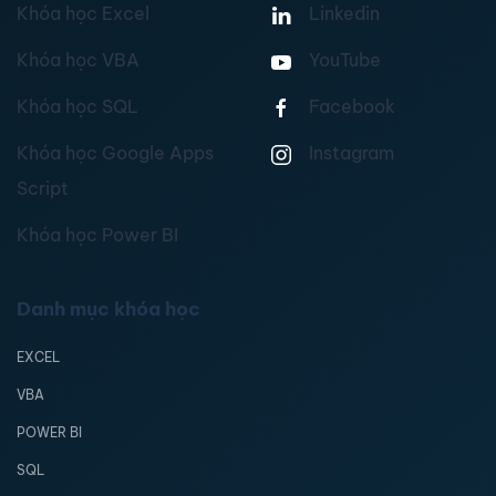
Khóa học Excel
Linkedin
Khóa học VBA
YouTube
Khóa học SQL
Facebook
Khóa học Google Apps
Instagram
Script
Khóa học Power BI
Danh mục khóa học
EXCEL
VBA
POWER BI
SQL