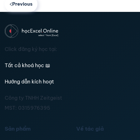
Previous
Click đăng ký học tại:
Tất cả khoá học
📖
Hướng dẫn kích hoạt
Công ty TNHH Zeitgeist
MST:
0315976395
Sản phẩm
Về tác giả