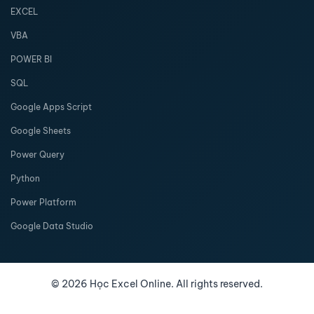
EXCEL
VBA
POWER BI
SQL
Google Apps Script
Google Sheets
Power Query
Python
Power Platform
Google Data Studio
©
2026
Học Excel Online. All rights reserved.