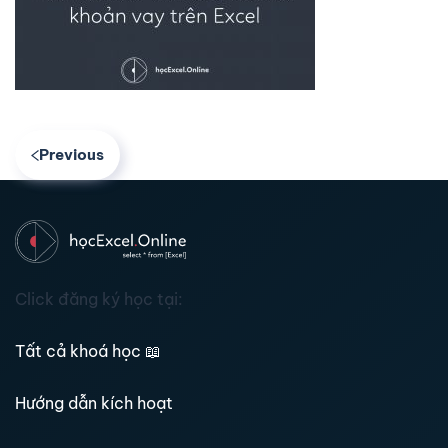
Previous
Click đăng ký học tại:
Tất cả khoá học
📖
Hướng dẫn kích hoạt