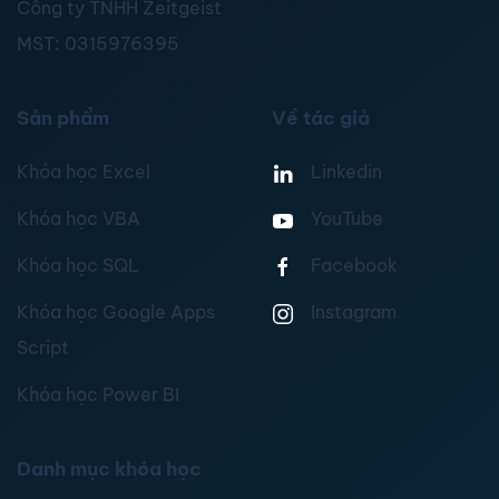
Công ty TNHH Zeitgeist
MST:
0315976395
Sản phẩm
Về tác giả
Khóa học Excel
Linkedin
Khóa học VBA
YouTube
Khóa học SQL
Facebook
Khóa học Google Apps
Instagram
Script
Khóa học Power BI
Danh mục khóa học