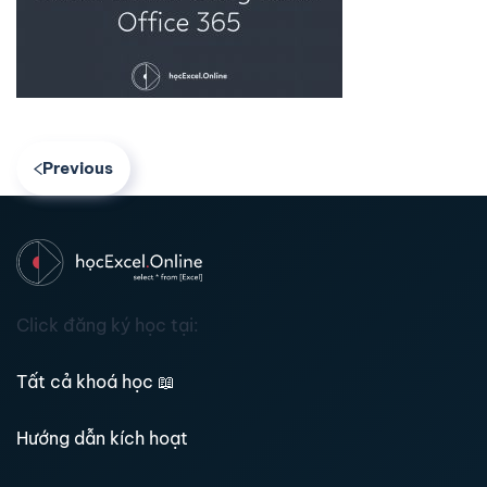
Previous
Click đăng ký học tại:
Tất cả khoá học
📖
Hướng dẫn kích hoạt