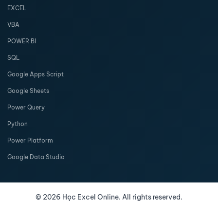
EXCEL
VBA
POWER BI
SQL
Google Apps Script
Google Sheets
Power Query
Python
Power Platform
Google Data Studio
©
2026
Học Excel Online. All rights reserved.