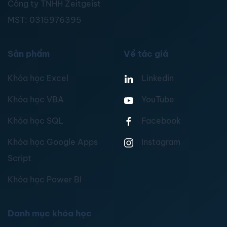
Công ty TNHH Zeitgeist
MST:
0315976395
Sản phẩm
Về tác giả
Khóa học Excel
Linkedin
Khóa học VBA
YouTube
Khóa học SQL
Facebook
Khóa học Google Apps
Instagram
Script
Khóa học Power BI
Danh mục khóa học