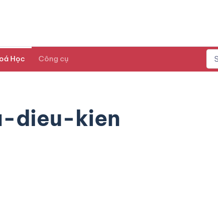
oá Học
Công cụ
u-dieu-kien