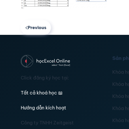
Previous
Sản p
Khóa h
Click đăng ký học tại:
Khóa h
Tất cả khoá học
📖
Khóa h
Hướng dẫn kích hoạt
Khóa h
Khóa h
Công ty TNHH Zeitgeist