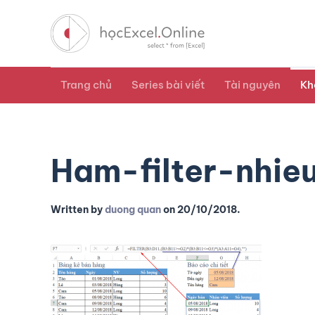
Trang chủ
Series bài viết
Tài nguyên
Kh
Ham-filter-nhie
Written by
duong quan
on
20/10/2018
.