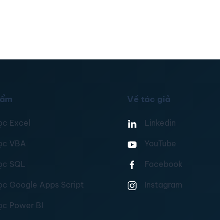
hẩm
Về tác giả
ọc Excel
Linkedin
ọc VBA
YouTube
ọc SQL
Facebook
ọc Google Apps Script
Instagram
ọc Power BI