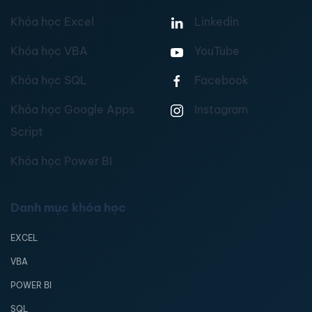
Khóa học Excel
Linkedin
Khóa học VBA
YouTube
Khóa học SQL
Facebook
Khóa học Google Apps
Instagram
Script
Khóa học Power BI
Danh mục khóa học
EXCEL
VBA
POWER BI
SQL