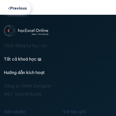
Previous
Click đăng ký học tại:
Tất cả khoá học
📖
Hướng dẫn kích hoạt
Công ty TNHH Zeitgeist
MST:
0315976395
Sản phẩm
Về tác giả