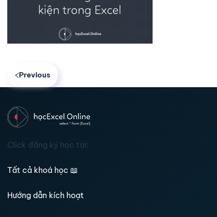
Previous
Click đăng ký học tại:
Tất cả khoá học
📖
Hướng dẫn kích hoạt