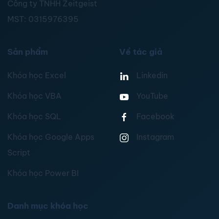
Công ty TNHH Zeitgeist
MST:
0315976395
Sản phẩm
Về tác giả
Khóa học Excel
Linkedin
Khóa học VBA
YouTube
Khóa học SQL
Facebook
Khóa học Google Apps
Instagram
Script
Khóa học Power BI
Danh mục khóa học