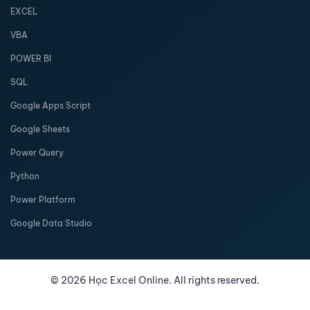
EXCEL
VBA
POWER BI
SQL
Google Apps Script
Google Sheets
Power Query
Python
Power Platform
Google Data Studio
©
2026
Học Excel Online. All rights reserved.