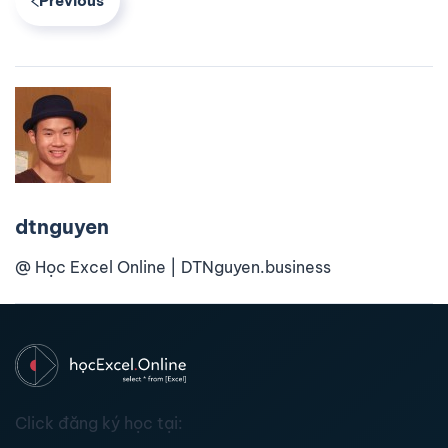
Previous
dtnguyen
@ Học Excel Online | DTNguyen.business
Click đăng ký học tại: