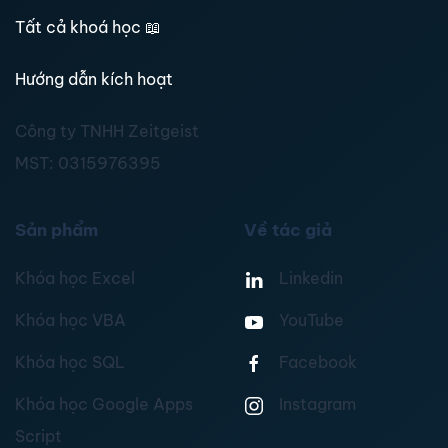
Tất cả khoá học
📖
Hướng dẫn kích hoạt
Công ty TNHH Zeitgeist
MST:
0315976395
Sản phẩm
Về tác giả
Khóa học Excel
Linkedin
Khóa học VBA
YouTube
Khóa học SQL
Facebook
Khóa học Google Apps
Instagram
Script