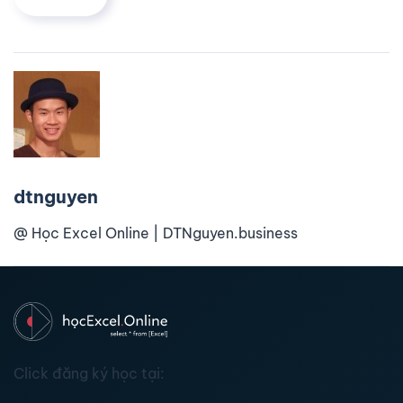
dtnguyen
@ Học Excel Online | DTNguyen.business
Click đăng ký học tại: