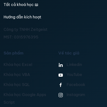
Tất cả khoá học
📖
Hướng dẫn kích hoạt
Công ty TNHH Zeitgeist
MST:
0315976395
Sản phẩm
Về tác giả
Khóa học Excel
Linkedin
Khóa học VBA
YouTube
Khóa học SQL
Facebook
Khóa học Google Apps
Instagram
Script