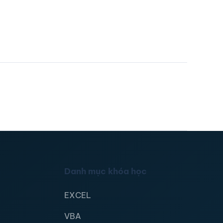
Danh mục khóa học
EXCEL
VBA