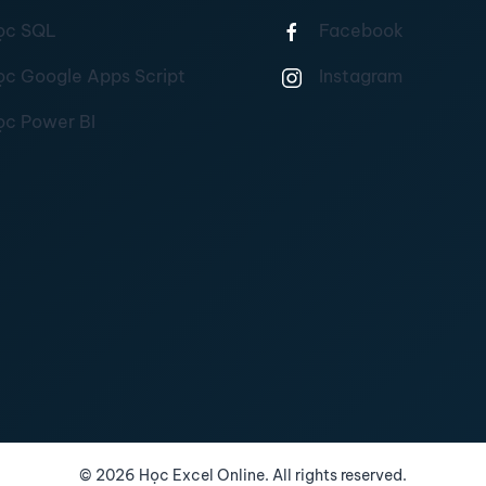
ọc SQL
Facebook
ọc Google Apps Script
Instagram
ọc Power BI
©
2026
Học Excel Online. All rights reserved.