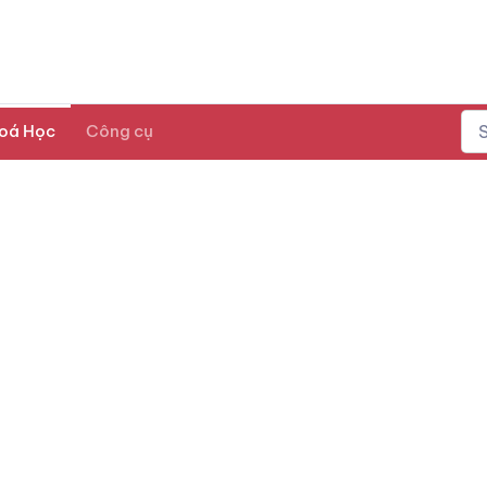
oá Học
Công cụ