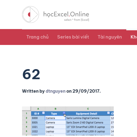
Trang chủ
Series bài viết
Tài nguyên
Kh
62
Written by
dtnguyen
on
29/09/2017
.