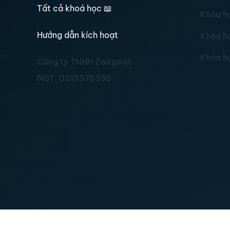
Tất cả khoá học
📖
Khóa h
Hướng dẫn kích hoạt
Khóa h
Khóa h
Công ty TNHH Zeitgeist
MST:
0315976395