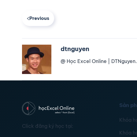
Previous
dtnguyen
@ Học Excel Online | DTNguyen.
Sản p
Khóa h
Click đăng ký học tại:
Khóa h