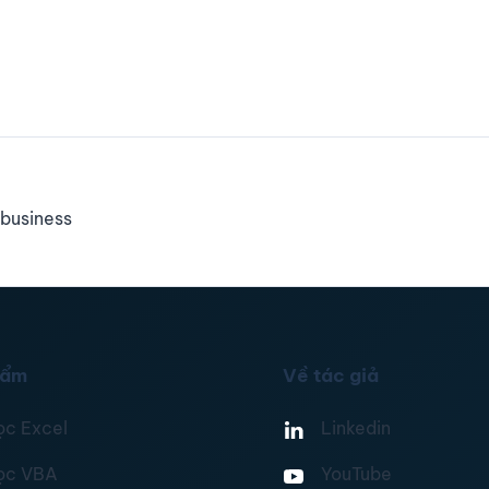
business
hẩm
Về tác giả
ọc Excel
Linkedin
ọc VBA
YouTube