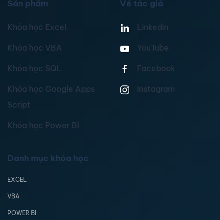
Sản phẩm
Về tác giả
Khóa học Excel
Linkedin
Khóa học VBA
YouTube
Khóa học SQL
Facebook
Khóa học Google Apps
Instagram
Script
Khóa học Power BI
Danh mục khóa học
EXCEL
VBA
POWER BI