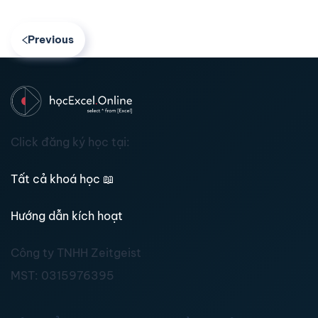
Previous
Click đăng ký học tại:
Tất cả khoá học
📖
Hướng dẫn kích hoạt
Công ty TNHH Zeitgeist
MST:
0315976395