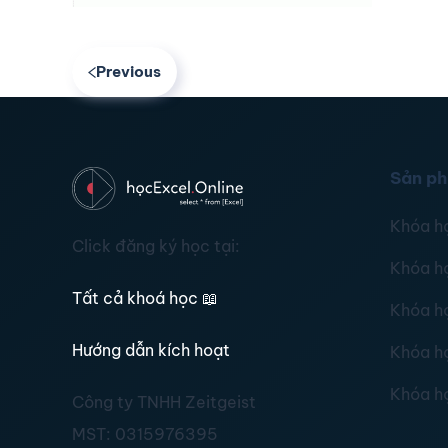
Previous
Sản p
Khóa h
Click đăng ký học tại:
Khóa h
Tất cả khoá học
📖
Khóa h
Hướng dẫn kích hoạt
Khóa h
Khóa h
Công ty TNHH Zeitgeist
MST:
0315976395