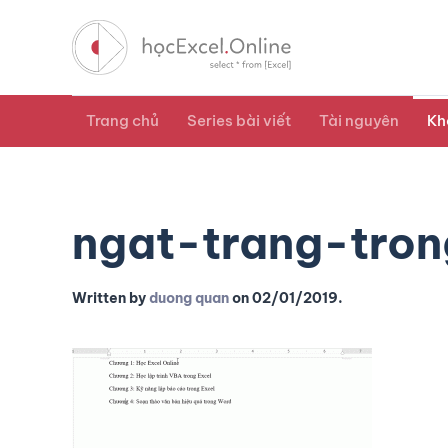
Trang chủ
Series bài viết
Tài nguyên
Kh
ngat-trang-tro
Written by
duong quan
on
02/01/2019
.