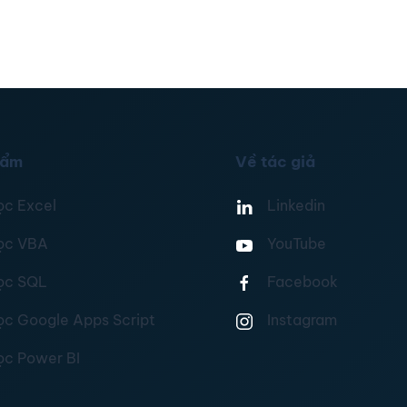
hẩm
Về tác giả
ọc Excel
Linkedin
ọc VBA
YouTube
ọc SQL
Facebook
ọc Google Apps Script
Instagram
ọc Power BI