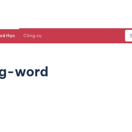
oá Học
Công cụ
ng-word