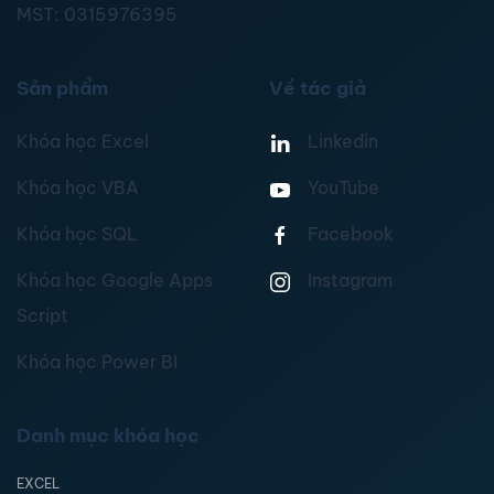
MST:
0315976395
Sản phẩm
Về tác giả
Khóa học Excel
Linkedin
Khóa học VBA
YouTube
Khóa học SQL
Facebook
Khóa học Google Apps
Instagram
Script
Khóa học Power BI
Danh mục khóa học
EXCEL