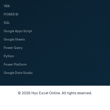
VBA
POWER BI
SQL
Google Apps Script
Google Sheets
Power Query
Python
Power Platform
Google Data Studio
©
2026
Học Excel Online. All rights reserved.