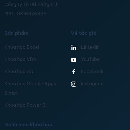
Công ty TNHH Zeitgeist
MST:
0315976395
Sản phẩm
Về tác giả
Khóa học Excel
Linkedin
Khóa học VBA
YouTube
Khóa học SQL
Facebook
Khóa học Google Apps
Instagram
Script
Khóa học Power BI
Danh mục khóa học