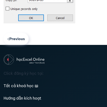
Previous
Click đăng ký học tại:
Tất cả khoá học
📖
Hướng dẫn kích hoạt