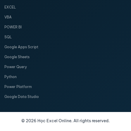
EXCEL
VBA
POWER BI
SQL
Google Apps Script
Google Sheets
Power Query
Python
Power Platform
Google Data Studio
©
2026
Học Excel Online. All rights reserved.