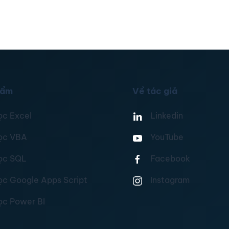
hẩm
Về tác giả
ọc Excel
Linkedin
ọc VBA
YouTube
ọc SQL
Facebook
ọc Google Apps Script
Instagram
ọc Power BI