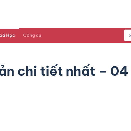
oá Học
Công cụ
n chi tiết nhất – 04