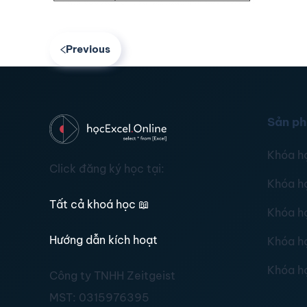
Previous
Sản p
Khóa h
Click đăng ký học tại:
Khóa h
Tất cả khoá học
📖
Khóa h
Hướng dẫn kích hoạt
Khóa h
Khóa h
Công ty TNHH Zeitgeist
MST:
0315976395