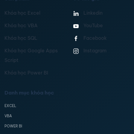
Khóa học Excel
Linkedin
Khóa học VBA
YouTube
Khóa học SQL
Facebook
Khóa học Google Apps
Instagram
Script
Khóa học Power BI
Danh mục khóa học
EXCEL
VBA
POWER BI