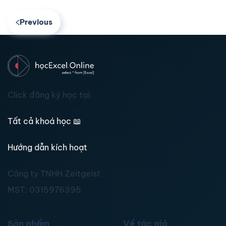
Previous
Click đăng ký học tại:
Tất cả khoá học
📖
Hướng dẫn kích hoạt
Công ty TNHH Zeitgeist
MST:
0315976395
Sản phẩm
Về tác giả