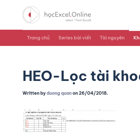
Trang chủ
Series bài viết
Tài nguyên
Kh
HEO-Lọc tài khoả
Written by
duong quan
on
26/04/2018
.