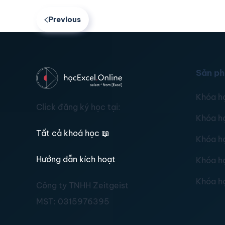
Previous
Sản p
Khóa h
Click đăng ký học tại:
Khóa h
Tất cả khoá học
📖
Khóa h
Hướng dẫn kích hoạt
Khóa h
Khóa h
Công ty TNHH Zeitgeist
MST:
0315976395