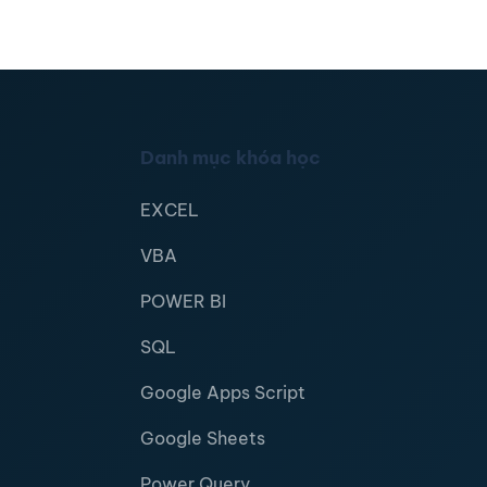
Danh mục khóa học
EXCEL
VBA
POWER BI
SQL
Google Apps Script
Google Sheets
Power Query