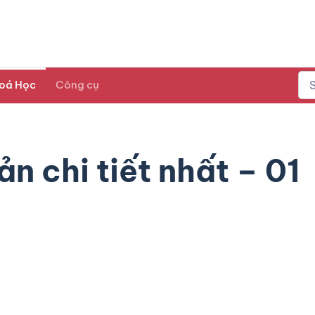
oá Học
Công cụ
n chi tiết nhất – 01