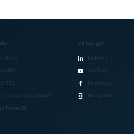
hẩm
Về tác giả
ọc Excel
Linkedin
ọc VBA
YouTube
ọc SQL
Facebook
ọc Google Apps Script
Instagram
ọc Power BI