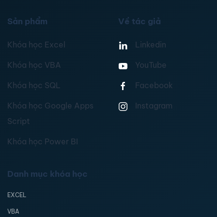
Sản phẩm
Về tác giả
Khóa học Excel
Linkedin
Khóa học VBA
YouTube
Khóa học SQL
Facebook
Khóa học Google Apps
Instagram
Script
Khóa học Power BI
Danh mục khóa học
EXCEL
VBA