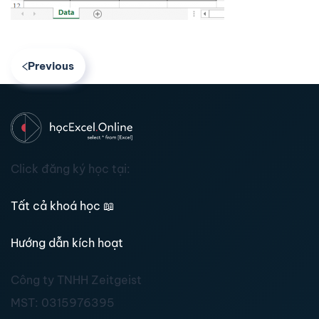
Previous
Click đăng ký học tại:
Tất cả khoá học
📖
Hướng dẫn kích hoạt
Công ty TNHH Zeitgeist
MST:
0315976395