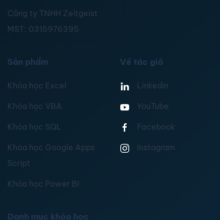
Công ty TNHH Zeitgeist
MST:
0315976395
Sản phẩm
Về tác giả
Khóa học Excel
Linkedin
Khóa học VBA
YouTube
Khóa học SQL
Facebook
Khóa học Google Apps
Instagram
Script
Khóa học Power BI
Danh mục khóa học