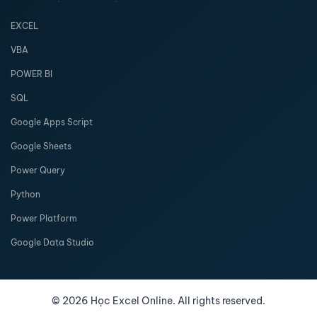
EXCEL
VBA
POWER BI
SQL
Google Apps Script
Google Sheets
Power Query
Python
Power Platform
Google Data Studio
©
2026
Học Excel Online. All rights reserved.