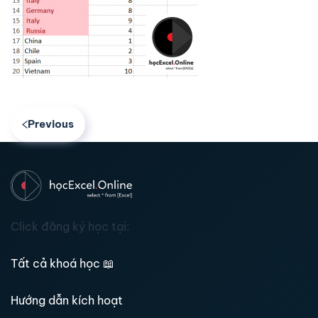
Previous
Click đăng ký học tại:
Tất cả khoá học
📖
Hướng dẫn kích hoạt