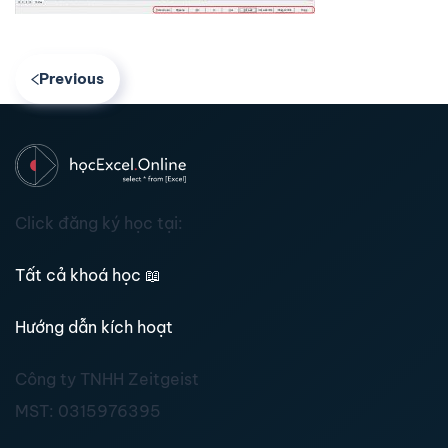
Previous
Click đăng ký học tại:
Tất cả khoá học
📖
Hướng dẫn kích hoạt
Công ty TNHH Zeitgeist
MST:
0315976395