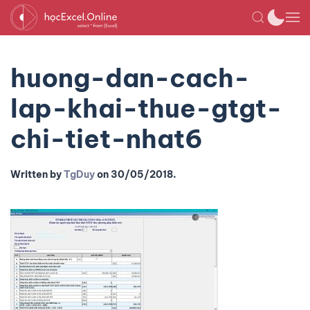
huong-dan-cach-
lap-khai-thue-gtgt-
chi-tiet-nhat6
Written by
TgDuy
on
30/05/2018
.