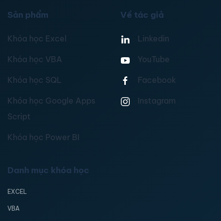
Sản phẩm
Về tác giả
Khóa học Excel
Linkedin
Khóa học VBA
YouTube
Khóa học SQL
Facebook
Khóa học Google Apps
Instagram
Script
Khóa học Power BI
Danh mục khóa học
EXCEL
VBA