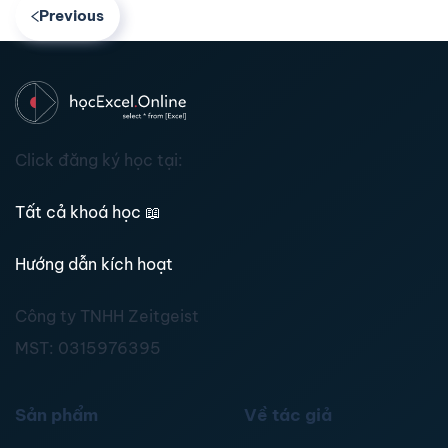
Previous
Click đăng ký học tại:
Tất cả khoá học
📖
Hướng dẫn kích hoạt
Công ty TNHH Zeitgeist
MST:
0315976395
Sản phẩm
Về tác giả