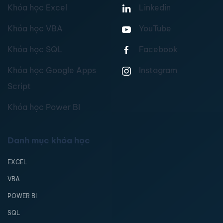
Khóa học Excel
Linkedin
Khóa học VBA
YouTube
Khóa học SQL
Facebook
Khóa học Google Apps
Instagram
Script
Khóa học Power BI
Danh mục khóa học
EXCEL
VBA
POWER BI
SQL