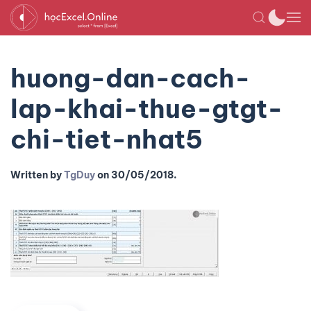
huong-dan-cach-
lap-khai-thue-gtgt-
chi-tiet-nhat5
Written by
TgDuy
on
30/05/2018
.