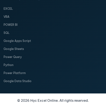
EXCEL
VBA
POWER BI
SQL
Google Apps Script
Google Sheets
Power Query
Python
Power Platform
Google Data Studio
©
2026
Học Excel Online. All rights reserved.