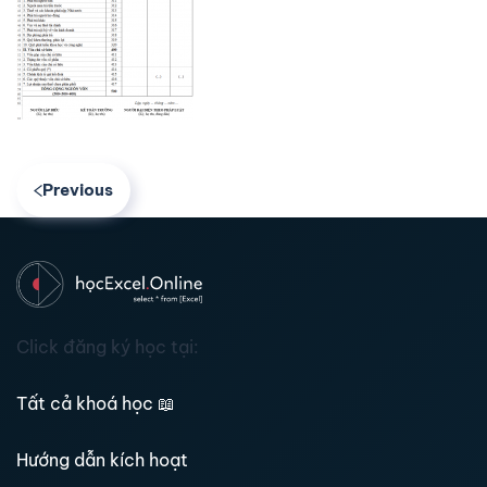
Previous
Click đăng ký học tại:
Tất cả khoá học
📖
Hướng dẫn kích hoạt