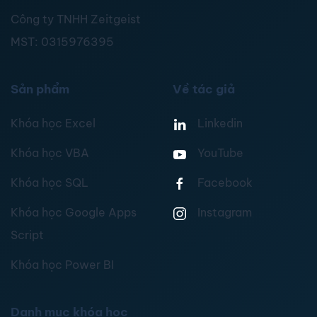
Công ty TNHH Zeitgeist
MST:
0315976395
Sản phẩm
Về tác giả
Khóa học Excel
Linkedin
Khóa học VBA
YouTube
Khóa học SQL
Facebook
Khóa học Google Apps
Instagram
Script
Khóa học Power BI
Danh mục khóa học