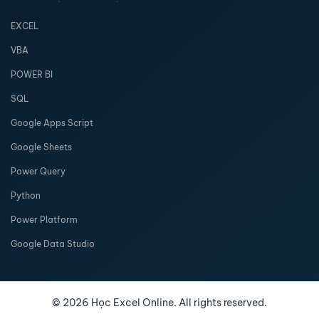
EXCEL
VBA
POWER BI
SQL
Google Apps Script
Google Sheets
Power Query
Python
Power Platform
Google Data Studio
©
2026
Học Excel Online. All rights reserved.