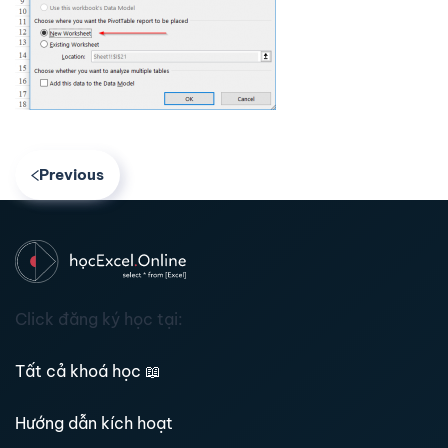
Previous
Click đăng ký học tại:
Tất cả khoá học
📖
Hướng dẫn kích hoạt