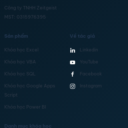
Công ty TNHH Zeitgeist
MST:
0315976395
Sản phẩm
Về tác giả
Khóa học Excel
Linkedin
Khóa học VBA
YouTube
Khóa học SQL
Facebook
Khóa học Google Apps
Instagram
Script
Khóa học Power BI
Danh mục khóa học