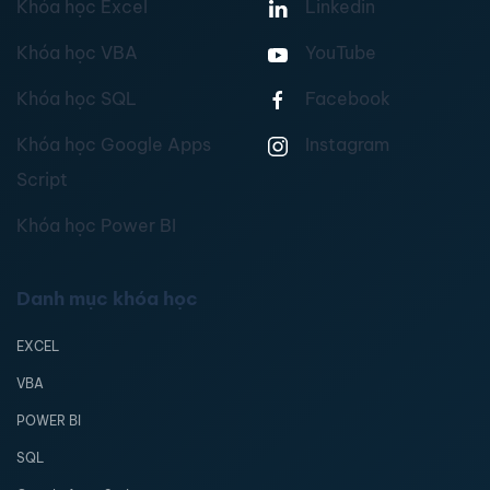
Khóa học Excel
Linkedin
Khóa học VBA
YouTube
Khóa học SQL
Facebook
Khóa học Google Apps
Instagram
Script
Khóa học Power BI
Danh mục khóa học
EXCEL
VBA
POWER BI
SQL