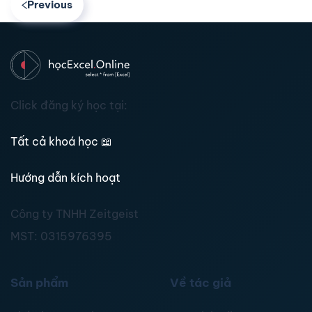
Previous
Click đăng ký học tại:
Tất cả khoá học
📖
Hướng dẫn kích hoạt
Công ty TNHH Zeitgeist
MST:
0315976395
Sản phẩm
Về tác giả