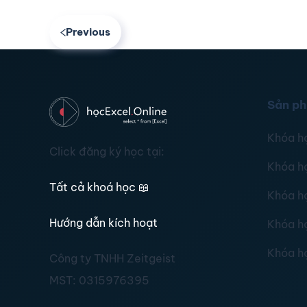
Previous
Sản p
Khóa h
Click đăng ký học tại:
Khóa h
Tất cả khoá học
📖
Khóa h
Hướng dẫn kích hoạt
Khóa h
Khóa h
Công ty TNHH Zeitgeist
MST:
0315976395