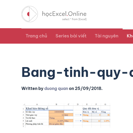
Trang chủ
Series bài viết
Tài nguyên
Kh
Bang-tinh-quy-
Written by
duong quan
on
25/09/2018
.