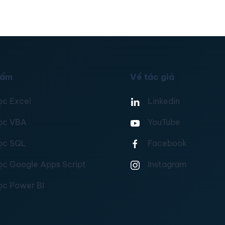
hẩm
Về tác giả
ọc Excel
Linkedin
ọc VBA
YouTube
ọc SQL
Facebook
ọc Google Apps Script
Instagram
ọc Power BI