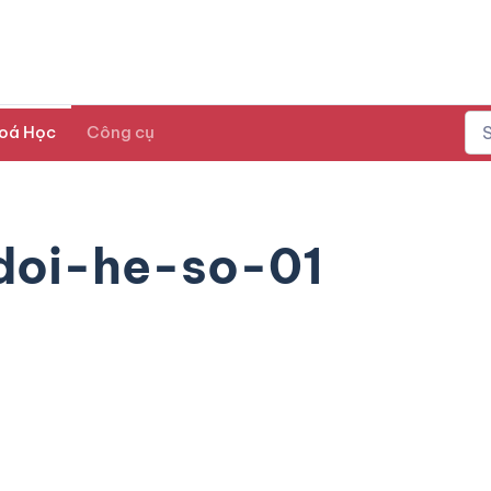
oá Học
Công cụ
doi-he-so-01