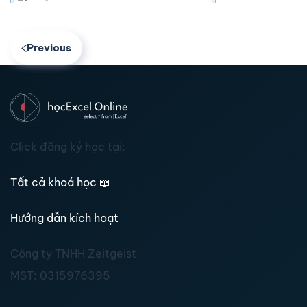
Previous
Click đăng ký học tại:
Tất cả khoá học
📖
Hướng dẫn kích hoạt
Công ty TNHH Zeitgeist
MST:
0315976395