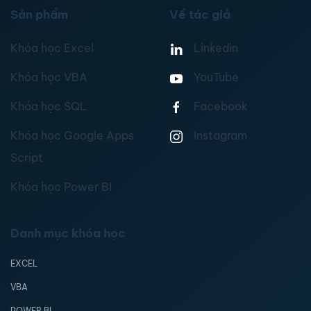
Sản phẩm
Về tác giả
Khóa học Excel
Linkedin
Khóa học VBA
YouTube
Khóa học SQL
Facebook
Khóa học Google Apps
Instagram
Script
Khóa học Power BI
Danh mục khóa học
EXCEL
VBA
POWER BI