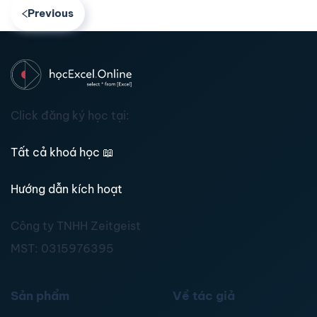
Previous
Click đăng ký học tại:
Tất cả khoá học
📖
Hướng dẫn kích hoạt
Công ty TNHH Zeitgeist
MST:
0315976395
Sản phẩm
Về tác giả