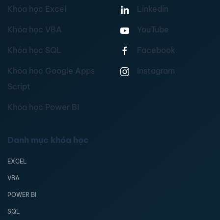
Khóa học Excel
Linkedin
Khóa học VBA
YouTube
Khóa học SQL
Facebook
Khóa học Google Apps
Instagram
Script
Khóa học Power BI
Danh mục khóa học
EXCEL
VBA
POWER BI
SQL