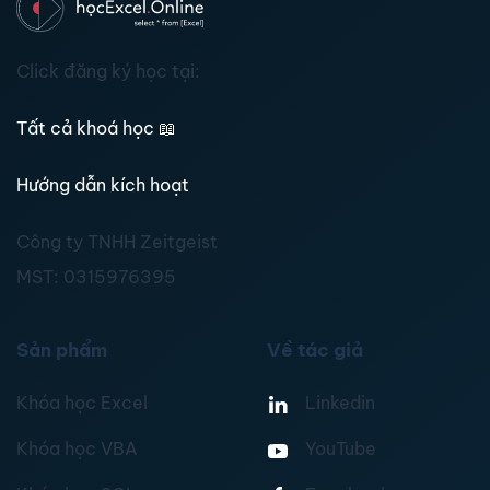
Click đăng ký học tại:
Tất cả khoá học
📖
Hướng dẫn kích hoạt
Công ty TNHH Zeitgeist
MST:
0315976395
Sản phẩm
Về tác giả
Khóa học Excel
Linkedin
Khóa học VBA
YouTube