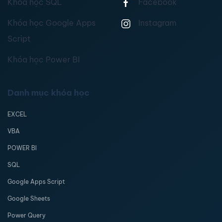
Khóa học SQL
Facebook
Khóa học Google Apps
Instagram
Script
Khóa học Power BI
Danh mục khóa học
EXCEL
VBA
POWER BI
SQL
Google Apps Script
Google Sheets
Power Query