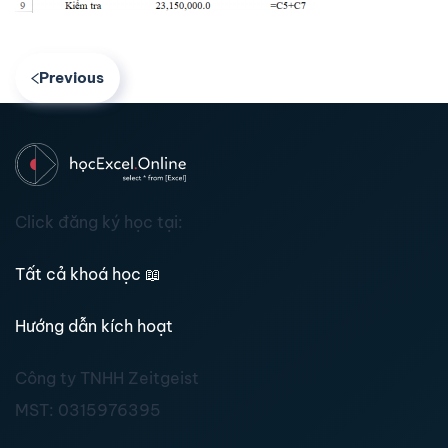
Previous
Click đăng ký học tại:
Tất cả khoá học
📖
Hướng dẫn kích hoạt
Công ty TNHH Zeitgeist
MST:
0315976395