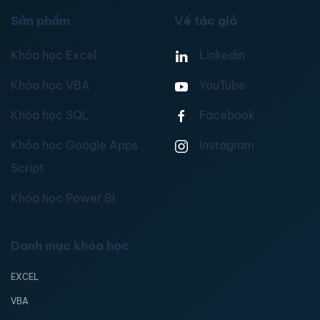
Sản phẩm
Về tác giả
Khóa học Excel
Linkedin
Khóa học VBA
YouTube
Khóa học SQL
Facebook
Khóa học Google Apps
Instagram
Script
Khóa học Power BI
Danh mục khóa học
EXCEL
VBA