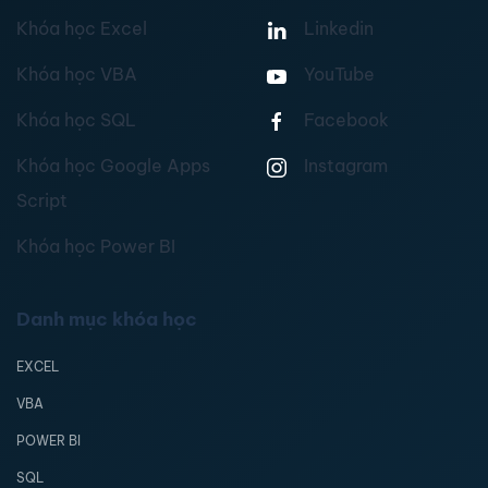
Khóa học Excel
Linkedin
Khóa học VBA
YouTube
Khóa học SQL
Facebook
Khóa học Google Apps
Instagram
Script
Khóa học Power BI
Danh mục khóa học
EXCEL
VBA
POWER BI
SQL