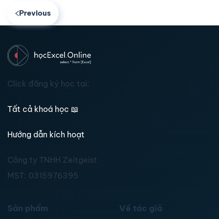
Previous
Click đăng ký học tại:
Tất cả khoá học
📖
Hướng dẫn kích hoạt
Công ty TNHH Zeitgeist
MST:
0315976395
Sản phẩm
Về tác giả