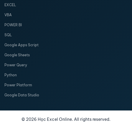
EXCEL
VBA
POWER BI
SQL
Google Apps Script
Google Sheets
Power Query
Python
Power Platform
Google Data Studio
©
2026
Học Excel Online. All rights reserved.