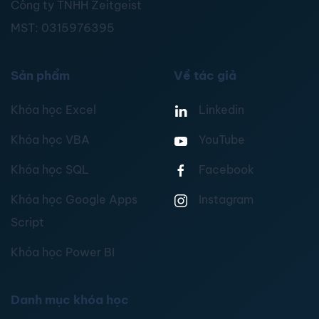
Công ty TNHH Zeitgeist
MST:
0315976395
Sản phẩm
Về tác giả
Khóa học Excel
Linkedin
Khóa học VBA
YouTube
Khóa học SQL
Facebook
Khóa học Google Apps
Instagram
Script
Khóa học Power BI
Danh mục khóa học