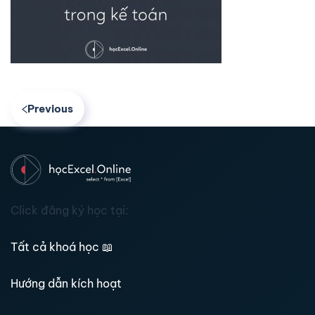
Previous
Click đăng ký học tại:
Tất cả khoá học
📖
Hướng dẫn kích hoạt