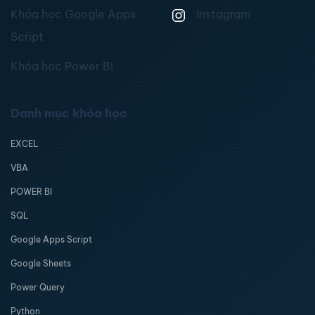
Khóa học Google Apps
Instagram
Script
Khóa học Power BI
Danh mục khóa học
EXCEL
VBA
POWER BI
SQL
Google Apps Script
Google Sheets
Power Query
Python