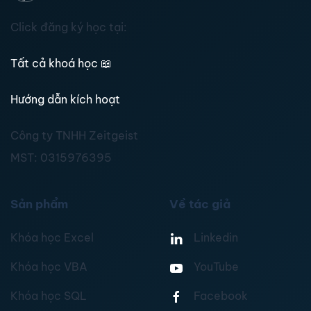
Click đăng ký học tại:
Tất cả khoá học
📖
Hướng dẫn kích hoạt
Công ty TNHH Zeitgeist
MST:
0315976395
Sản phẩm
Về tác giả
Khóa học Excel
Linkedin
Khóa học VBA
YouTube
Khóa học SQL
Facebook