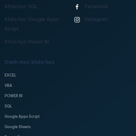
Khóa học SQL
Facebook
Khóa học Google Apps
Instagram
Script
Khóa học Power BI
Danh mục khóa học
EXCEL
VBA
POWER BI
SQL
Google Apps Script
Google Sheets