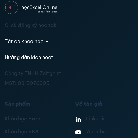
Click đăng ký học tại:
Tất cả khoá học
📖
Hướng dẫn kích hoạt
Công ty TNHH Zeitgeist
MST:
0315976395
Sản phẩm
Về tác giả
Khóa học Excel
Linkedin
Khóa học VBA
YouTube