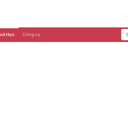
oá Học
Công cụ