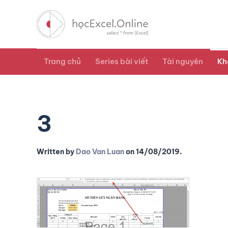
Trang chủ
Series bài viết
Tài nguyên
Kh
3
Written by
Dao Van Luan
on
14/08/2019
.