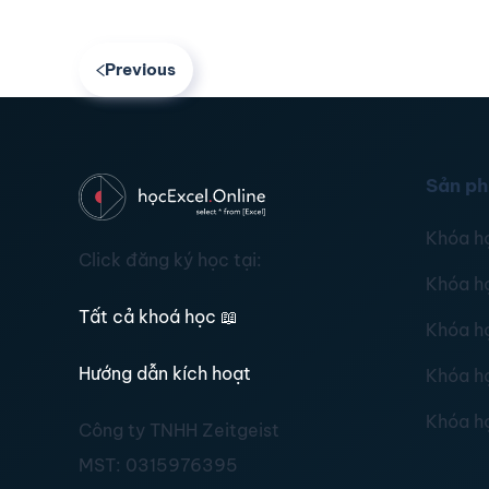
Previous
Sản p
Khóa h
Click đăng ký học tại:
Khóa h
Tất cả khoá học
📖
Khóa h
Hướng dẫn kích hoạt
Khóa h
Khóa h
Công ty TNHH Zeitgeist
MST:
0315976395