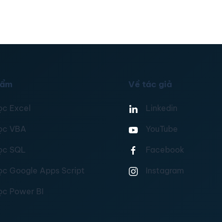
hẩm
Về tác giả
ọc Excel
Linkedin
ọc VBA
YouTube
ọc SQL
Facebook
ọc Google Apps Script
Instagram
ọc Power BI