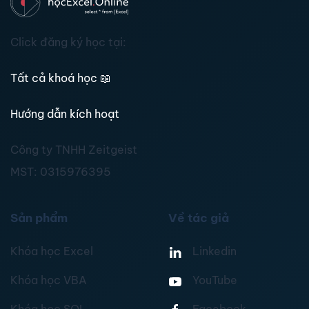
Click đăng ký học tại:
Tất cả khoá học
📖
Hướng dẫn kích hoạt
Công ty TNHH Zeitgeist
MST:
0315976395
Sản phẩm
Về tác giả
Khóa học Excel
Linkedin
Khóa học VBA
YouTube
Khóa học SQL
Facebook