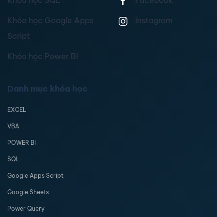
Khóa học Google Apps
Instagram
Script
Khóa học Power BI
Danh mục khóa học
EXCEL
VBA
POWER BI
SQL
Google Apps Script
Google Sheets
Power Query